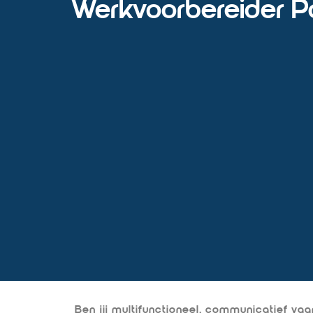
Werkvoorbereider P
Ben jij multifunctioneel, communicatief vaar