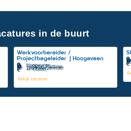
catures in de buurt
Werkvoorbereider /
S
Projectbegeleider | Hoogeveen
Hoogeveen
Fulltime
Parttime
,
Werkvoorbereider
+/- €4800,-
B
Bekijk vacature