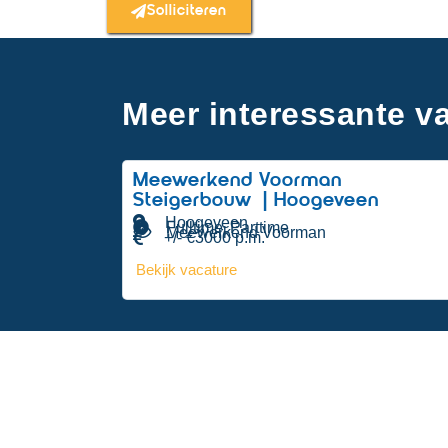
Solliciteren
Meer interessante va
Meewerkend Voorman
Steigerbouw | Hoogeveen
Hoogeveen
Fulltime
Parttime
,
Meewerkend Voorman
+/- €3000 p.m.
Bekijk vacature