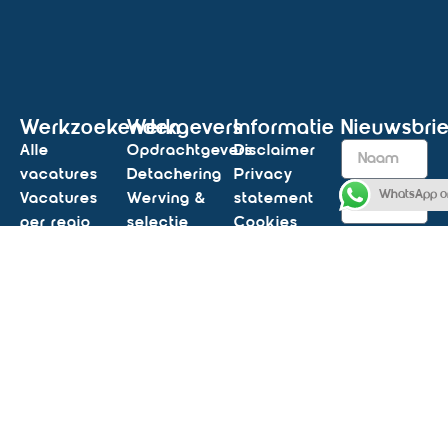
Werkzoekenden
Werkgevers
Informatie
Nieuwsbrie
Alle
Opdrachtgevers
Disclaimer
vacatures
Detachering
Privacy
WhatsApp o
Vacatures
Werving &
statement
per regio
selectie
Cookies
Vacatures
Opleidingen
Algemene
Inschrij
per functie
Tijdelijk &
voorwaarden
Vacatures
vast
Antidiscriminatie
per
personeel
statement
Socials
vakgebied
Vacature
Vacature
aanmelden
Extra
alert
Contact
Blogs &
Contact
nieuws