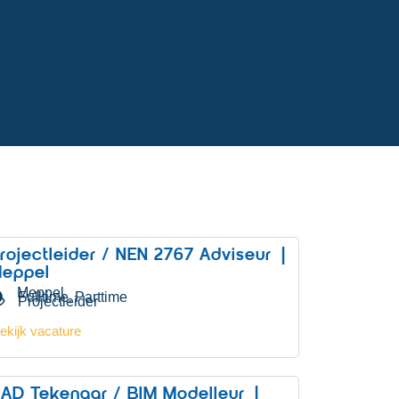
rojectleider / NEN 2767 Adviseur |
eppel
Meppel
Fulltime
Parttime
,
Projectleider
ekijk vacature
AD Tekenaar / BIM Modelleur |