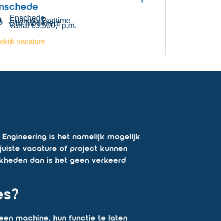
nschede
Enschede
Fulltime
Parttime
,
BIM Modelleur
Vanaf €3.500,- p.m.
ekijk vacature
 Engineering is het namelijk mogelijk
 juiste vacature of project kunnen
jkheden dan is het geen verkeerd
es?
een machine, hun functie te laten