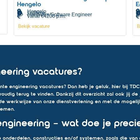
Hengelo
E
Hengelo
Fulltime
Hardware/Software Engineer
Vanaf €4200 p.m.
Bekijk vacature
B
eering vacatures?
te engineering vacatures? Dan heb je geluk, hier bij TDC
dig terug te vinden. Dankzij dit overzicht zal ook jij de
 de werkwijze van onze dienstverlening en met de mogeli
nemen.
ngineering – wat doe je preci
e onderdelen, constructies en/of systemen, zoals die van 