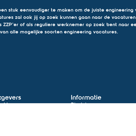
een stuk eenvoudiger te maken om de juiste engineering v
ures zal ook jij op zoek kunnen gaan naar de vacaturen of
 als ZZP’er of als reguliere werknemer op zoek bent naar e
 van alle mogelijke soorten engineering vacatures.
kgevers
Informatie
chtgevers
Disclaimer
hering
Privacy statement
ng & selectie
Cookies
dingen
Algemene voorwaarden
ijk & vast personeel
Antidiscriminatie statemen