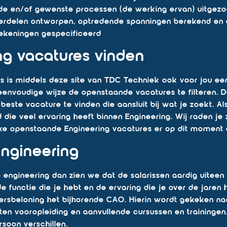
e en/of gewenste processen (de werking ervan) uitgezoch
delen ontworpen, optredende spanningen berekend en 
ekeningen gespecificeerd
ng vacatures vinden
s is middels deze site van TDC Techniek ook voor jou ee
eenvoudige wijze de openstaande vacatures te filteren. D
e beste vacature te vinden die aansluit bij wat je zoekt. A
ie veel ervaring heeft binnen Engineering. Wij raden je 
lke openstaande Engineering vacatures er op dit moment a
engineering
engineering dan zien we dat de salarissen aardig uiteen 
 de functie die je hebt en de ervaring die je over de jar
rsbeloning het bijhorende CAO. Hierin wordt gekeken naa
oten vooropleiding en aanvullende cursussen en trainingen
soon verschillen.