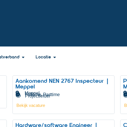
stverband
Locatie
Aankomend NEN 2767 Inspecteur |
P
Meppel
M
Meppel
Fulltime
Parttime
,
Projectleider
Bekijk vacature
B
Hardware/software Engineer |
C