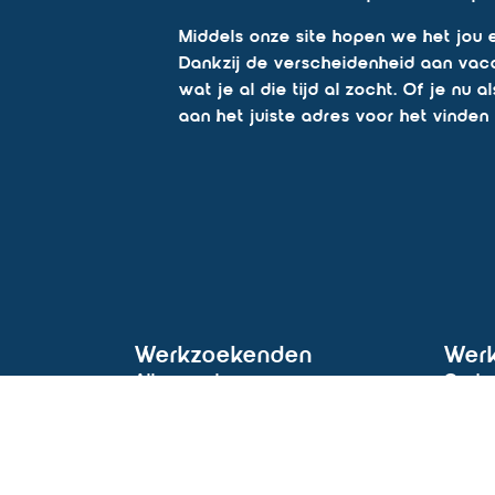
Middels onze site hopen we het jou 
Dankzij de verscheidenheid aan vacat
wat je al die tijd al zocht. Of je nu
aan het juiste adres voor het vinden
Werkzoekenden
Wer
Alle vacatures
Opdra
Vacatures per regio
Detac
Vacatures per functie
Wervi
Vacatures per vakgebied
Oplei
Vacature alert
Tijdel