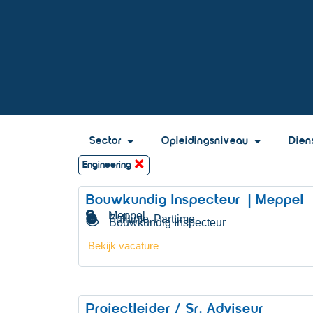
Sector
Opleidingsniveau
Dien
×
Engineering
Bouwkundig Inspecteur | Meppel
Meppel
Fulltime
Parttime
,
Bouwkundig Inspecteur
Bekijk vacature
Projectleider / Sr. Adviseur