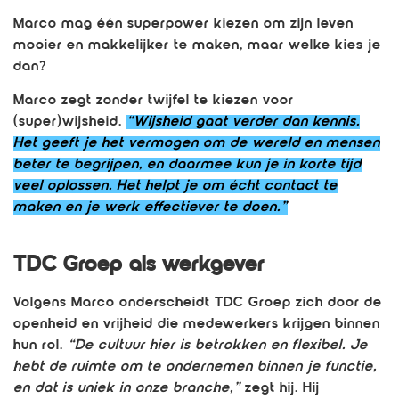
Marco mag één superpower kiezen om zijn leven
mooier en makkelijker te maken, maar welke kies je
dan?
Marco zegt zonder twijfel te kiezen voor
(super)wijsheid.
“Wijsheid gaat verder dan kennis.
Het geeft je het vermogen om de wereld en mensen
beter te begrijpen, en daarmee kun je in korte tijd
veel oplossen. Het helpt je om écht contact te
maken en je werk effectiever te doen.”
TDC Groep als werkgever
Volgens Marco onderscheidt TDC Groep zich door de
openheid en vrijheid die medewerkers krijgen binnen
hun rol.
“De cultuur hier is betrokken en flexibel. Je
hebt de ruimte om te ondernemen binnen je functie,
en dat is uniek in onze branche,”
zegt hij. Hij