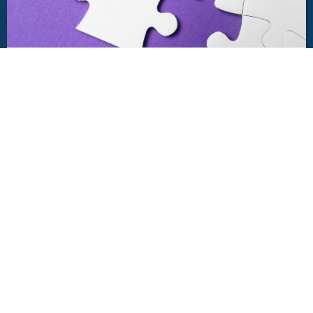
Mismatch: waarom je denkt dat je de
maandag haat
Het is maandagochtend. De wekker gaat. Je kijkt
naar je telefoon, zucht…
Werkzoekenden
Werkgevers
Informatie
Nieuwsbrie
Alle
Opdrachtgevers
Disclaimer
vacatures
Detachering
Privacy