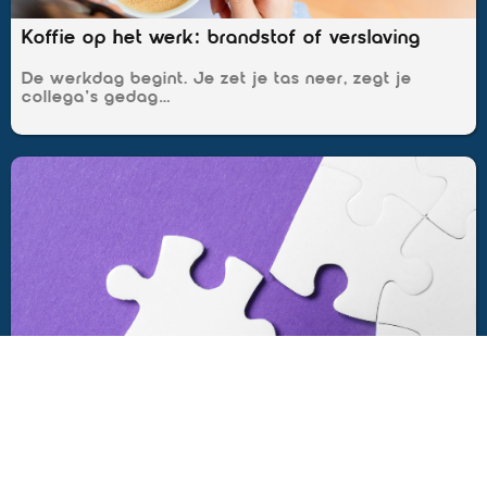
Koffie op het werk: brandstof of verslaving
De werkdag begint. Je zet je tas neer, zegt je
collega’s gedag…
Mismatch: waarom je denkt dat je de
maandag haat
Het is maandagochtend. De wekker gaat. Je kijkt
naar je telefoon, zucht…