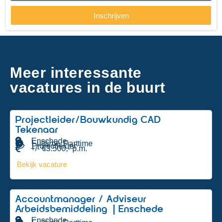
Inschrijven
Meer interessante
vacatures in de buurt
Projectleider/Bouwkundig CAD
Tekenaar
Enschede
Fulltime
Parttime
,
Projectleider
+/- €3.500,- p.m.
Bekijk vacature
Accountmanager / Adviseur
Arbeidsbemiddeling | Enschede
Enschede