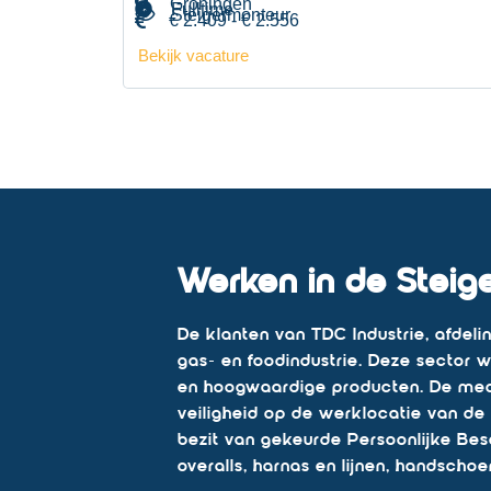
Groningen
Fulltime
Steigermonteur
€ 2.409 - € 2.556
Bekijk vacature
Werken in de Steig
De klanten van TDC Industrie, afdeli
gas- en foodindustrie. Deze sector w
en hoogwaardige producten. De med
veiligheid op de werklocatie van de 
bezit van gekeurde Persoonlijke Be
overalls, harnas en lijnen, handscho