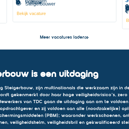
S
Groningen
Fulltime
Steigerbouwer
Bekijk vacature
B
Meer vacatures laden
erbouw is een uitdaging
ng Steigerbouw, zijn multinationals die werkzaam zijn in 
ordt gekenmerkt door haar hoge veiligheidsrisico’s, zero
ewerkers van TDC gaan de uitdaging aan om te voldoen
opdrachtgever en zij voldoen aan alle (noodzakelijke) ople
schermingsmiddelen (PBM); waaronder werkschoenen, ant
enen, veiligheidshelm, veiligheidsbril en gekwalificeerd 