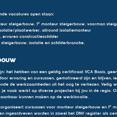
ende vacatures open staan:
e
eur steigerbouw, 1
monteur steigerbouw, voorman stei
solatie/plaatwerker, allround isolatiemonteur
 ervaren constructieschilder
steigerbouw, isolatie en schilderbranche.
rbouw
ijn: het hebben van een geldig certificaat VCA Basis, gee
en door ervaring en cursussen, gemotiveerd zijn en blijven, 
nde de werkzaamheden uit het oog te verliezen. Veilig 
t je vaak werkt op diverse projecten bij jou in de regio.
rstaanbaar kunnen maken op de werklocatie.
e
, organiseert cursussen voor monteur steigerbouw en 1
mo
n ingeschreven worden in zowel het DNV register als cent