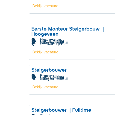
Bekijk vacature
Eerste Monteur Steigerbouw |
Hoogeveen
Hoogeveen
Flex
Fulltime
,
Steigermonteur
+/- €3000 p.m.
Bekijk vacature
Steigerbouwer
Emmen
Flex
Fulltime
,
Steigermonteur
Bekijk vacature
Steigerbouwer | Fulltime