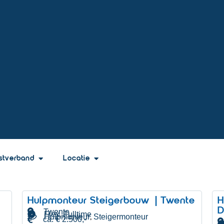
stverband
Locatie
Hulpmonteur Steigerbouw | Twente
H
D
Twente
Flex
Fulltime
,
Hulpmonteur
Steigermonteur
,
ca. € 2.500,-