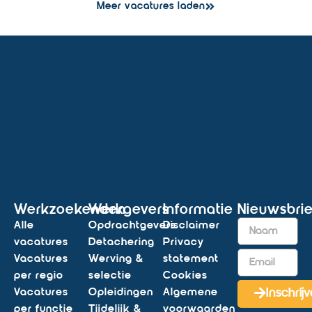
Meer vacatures laden
Werkzoekenden
Werkgevers
Informatie
Nieuwsbrie
Alle
Opdrachtgevers
Disclaimer
vacatures
Detachering
Privacy
Vacatures
Werving &
statement
per regio
selectie
Cookies
Vacatures
Opleidingen
Algemene
Inschrij
per functie
Tijdelijk &
voorwaarden