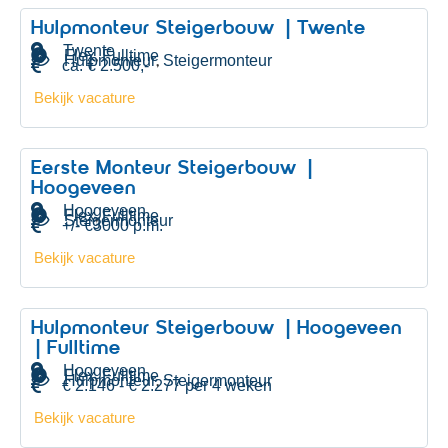
Hulpmonteur Steigerbouw | Twente
Twente
Flex
Fulltime
,
Hulpmonteur
Steigermonteur
,
ca. € 2.500,-
Bekijk vacature
Eerste Monteur Steigerbouw |
Hoogeveen
Hoogeveen
Flex
Fulltime
,
Steigermonteur
+/- €3000 p.m.
Bekijk vacature
Hulpmonteur Steigerbouw | Hoogeveen
| Fulltime
Hoogeveen
Flex
Fulltime
,
Hulpmonteur
Steigermonteur
,
€ 2.146 - € 2.277 per 4 weken
Bekijk vacature