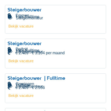
Steigerbouwer
Emmen
Flex
Fulltime
,
Steigermonteur
Bekijk vacature
Steigerbouwer
Delfzijl
Flex
Fulltime
,
Steigermonteur
€ 2.409 - € 3.104 per maand
Bekijk vacature
Steigerbouwer | Fulltime
Groningen
Fulltime
Steigermonteur
€ 2.409 - € 2.556
Bekijk vacature