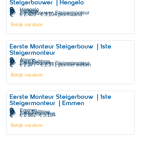
Steigerbouwer | Hengelo
Hengelo
Fulltime
Steigerbouwer
Steigermonteur
,
€ 2.409 - € 3.104 per maand
Bekijk vacature
Eerste Monteur Steigerbouw | 1ste
Steigermonteur
Almelo
Flex
Fulltime
,
Steigerbouwer
Steigermonteur
,
€ 2.277 - € 2.371 per vier weken
Bekijk vacature
Eerste Monteur Steigerbouw | 1ste
Steigermonteur | Emmen
Emmen
Flex
Fulltime
,
Steigermonteur
€ 2.662- € 3.104
Bekijk vacature