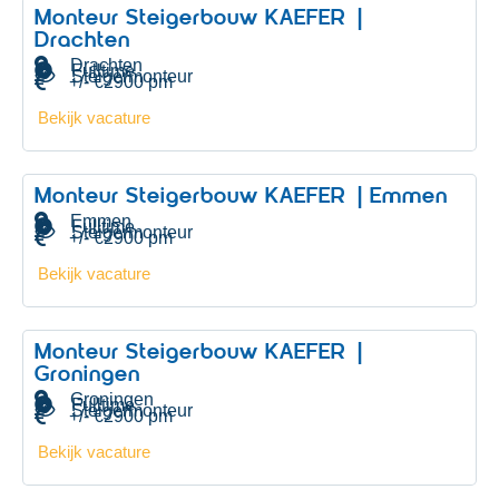
Monteur Steigerbouw KAEFER |
Drachten
Drachten
Fulltime
Steigermonteur
+/- €2900 pm
Bekijk vacature
Monteur Steigerbouw KAEFER | Emmen
Emmen
Fulltime
Steigermonteur
+/- €2900 pm
Bekijk vacature
Monteur Steigerbouw KAEFER |
Groningen
Groningen
Fulltime
Steigermonteur
+/- €2900 pm
Bekijk vacature