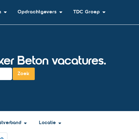
n
Opdrachtgevers
TDC Groep
er Beton vacatures.
Zoek
stverband
Locatie
on