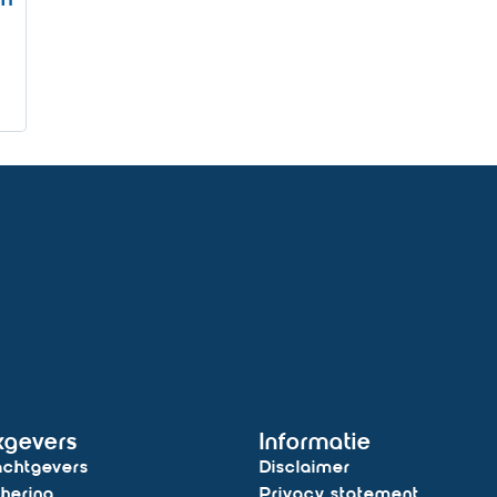
kgevers
Informatie
chtgevers
Disclaimer
hering
Privacy statement