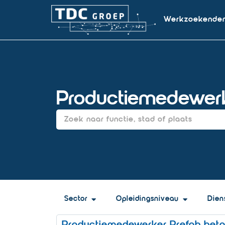
Werkzoekende
Productiemedewerk
Sector
Opleidingsniveau
Dien
Productiemedewerker Prefab bet