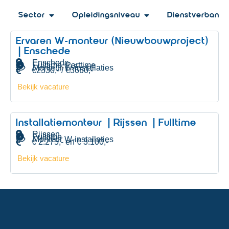
Sector
Opleidingsniveau
Dienstverband
Ervaren W-monteur (Nieuwbouwproject)
| Enschede
Enschede
Fulltime
Parttime
,
Monteur W-installaties
€2330,- / €3660,-
Bekijk vacature
Installatiemonteur | Rijssen | Fulltime
Rijssen
Fulltime
Monteur W-installaties
€ 2.275,- en € 3.100,-
Bekijk vacature