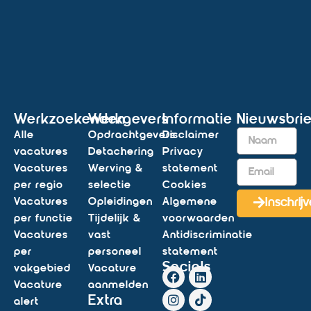
Werkzoekenden
Werkgevers
Informatie
Nieuwsbrie
Alle
Opdrachtgevers
Disclaimer
vacatures
Detachering
Privacy
Vacatures
Werving &
statement
per regio
selectie
Cookies
Vacatures
Opleidingen
Algemene
Inschrij
per functie
Tijdelijk &
voorwaarden
Vacatures
vast
Antidiscriminatie
per
personeel
statement
Socials
vakgebied
Vacature
Vacature
aanmelden
Extra
alert