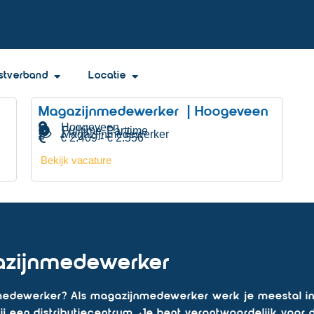
stverband
Locatie
Magazijnmedewerker | Hoogeveen
Hoogeveen
Fulltime
Parttime
,
Magazijnmedewerker
€ 2.409 - € 2.556
Bekijk vacature
azijnmedewerker
edewerker? Als magazijnmedewerker werk je meestal in 
f bij een distributiecentrum. Je bent verantwoordelijk voor