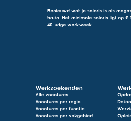
Benieuwd wat je salaris is als mag
bruto. Het minimale salaris ligt op 
40-urige werkweek.
Werkzoekenden
Wer
Alle vacatures
Opdra
Vacatures per regio
Detac
Vacatures per functie
Wervi
Vacatures per vakgebied
Oplei
Vacature alert
Tijdel
Vacat