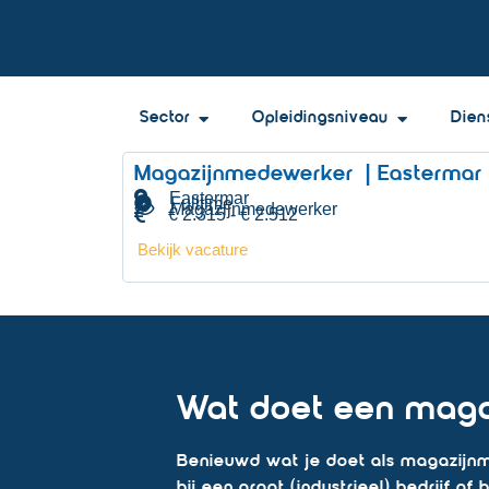
Sector
Opleidingsniveau
Dien
Magazijnmedewerker | Eastermar
Eastermar
Fulltime
Magazijnmedewerker
€ 2.315 - € 2.512
Bekijk vacature
Wat doet een mag
Benieuwd wat je doet als magazijnm
bij een groot (industrieel) bedrijf o