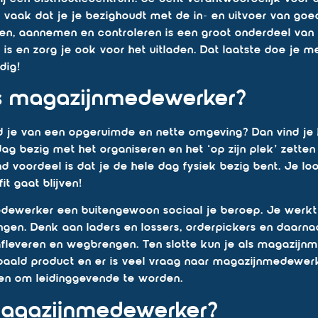
nt vaak dat je je bezighoudt met de in- en uitvoer van g
ken, aannemen en controleren is een groot onderdeel van
e is en zorg je ook voor het uitladen. Dat laatste doe je 
dig!
s magazijnmedewerker?
ud je van een opgeruimde en nette omgeving? Dan vind j
 dag bezig met het organiseren en het ‘op zijn plek’ ze
d voordeel is dat je de hele dag fysiek bezig bent. Je lo
it gaat blijven!
dewerker een buitengewoon sociaal je beroep. Je werkt
gen. Denk aan laders en lossers, orderpickers en daarna
fleveren en wegbrengen. Ten slotte kun je als magazijnm
paald product en er is veel vraag naar magazijnmedewerk
eden om leidinggevende te worden.
magazijnmedewerker?