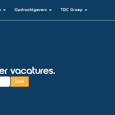
n
Opdrachtgevers
TDC Groep
r vacatures.
Zoek