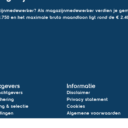
azijnmedewerker? Als magazijnmedewerker verdien je gemi
€ 1.750 en het maximale bruto maandloon ligt rond de € 2.4
kgevers
Informatie
chtgevers
Disclaimer
hering
Privacy statement
ng & selectie
Cookies
dingen
Algemene voorwaarden
ijk & vast personeel
Antidiscriminatie statemen
ure aanmelden