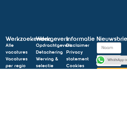
Werkzoekenden
Werkgevers
Informatie
Nieuwsbrie
Alle
Opdrachtgevers
Disclaimer
vacatures
Detachering
Privacy
Vacatures
Werving &
statement
WhatsApp o
per regio
selectie
Cookies
Vacatures
Opleidingen
Algemene
Inschrij
per functie
Tijdelijk &
voorwaarden
Vacatures
vast
Antidiscriminatie
per
personeel
statement
Socials
vakgebied
Vacature
Vacature
aanmelden
Extra
alert
Contact
Blogs &
Contact
nieuws