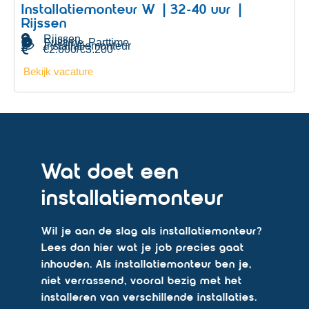
Installatiemonteur W | 32-40 uur |
Rijssen
Rijssen
Fulltime
Parttime
,
Installatiemonteur
€2.600/€3.200
Bekijk vacature
Wat doet een
installatiemonteur
Wil je aan de slag als installatiemonteur?
Lees dan hier wat je job precies gaat
inhouden. Als installatiemonteur ben je,
niet verrassend, vooral bezig met het
installeren van verschillende installaties.