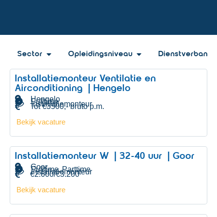
Sector
Opleidingsniveau
Dienstverband
Installatiemonteur Ventilatie en
Airconditioning | Hengelo
Hengelo
Fulltime
Installatiemonteur
Tot €3500,- bruto p.m.
Bekijk vacature
Installatiemonteur W | 32-40 uur | Goor
Goor
Fulltime
Parttime
,
Installatiemonteur
€2.600/€3.200
Bekijk vacature