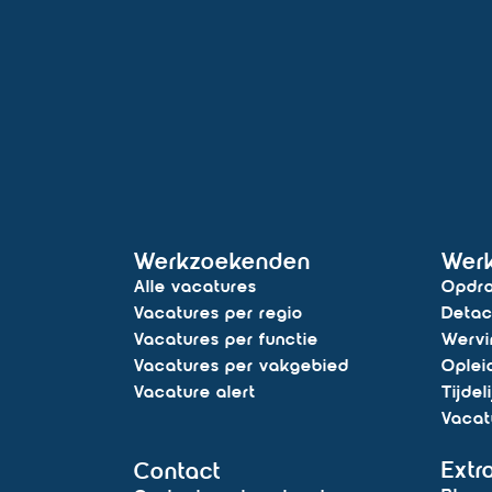
Werkzoekenden
Wer
Alle vacatures
Opdra
Vacatures per regio
Detac
Vacatures per functie
Wervi
Vacatures per vakgebied
Oplei
Vacature alert
Tijdel
Vacat
Extr
Contact