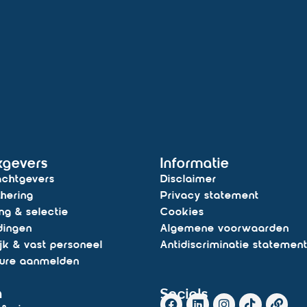
kgevers
Informatie
chtgevers
Disclaimer
hering
Privacy statement
ng & selectie
Cookies
dingen
Algemene voorwaarden
ijk & vast personeel
Antidiscriminatie statemen
ure aanmelden
a
Socials