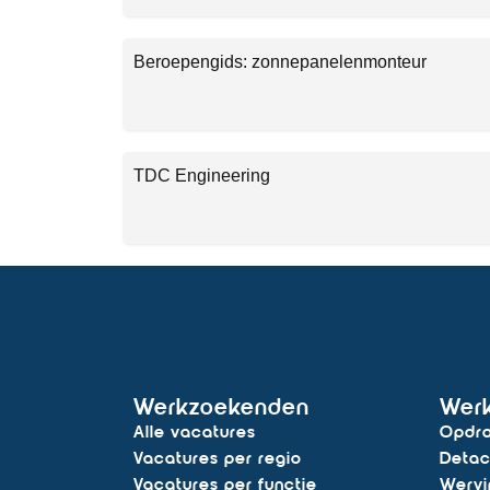
Beroepengids: zonnepanelenmonteur
TDC Engineering
Werkzoekenden
Wer
Alle vacatures
Opdra
Vacatures per regio
Detac
Vacatures per functie
Wervi