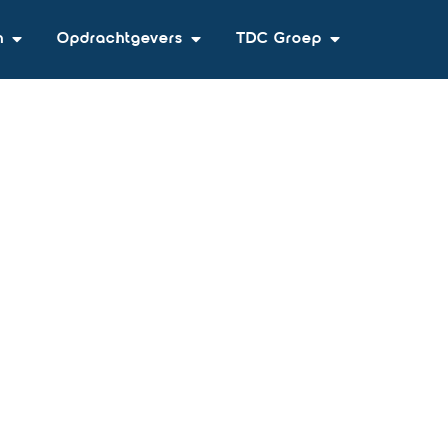
n
Opdrachtgevers
TDC Groep
or: architect