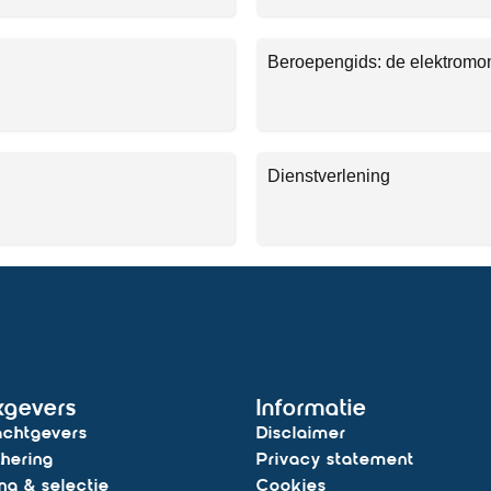
Beroepengids: de elektromo
Dienstverlening
kgevers
Informatie
chtgevers
Disclaimer
hering
Privacy statement
ng & selectie
Cookies